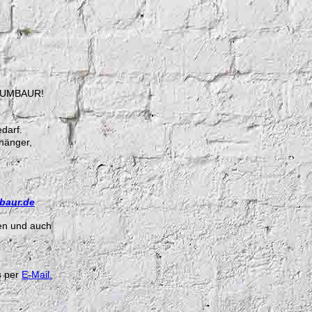
r HUMBAUR!
darf.
nhänger,
aur.de
en und auch
s per
E-Mail.