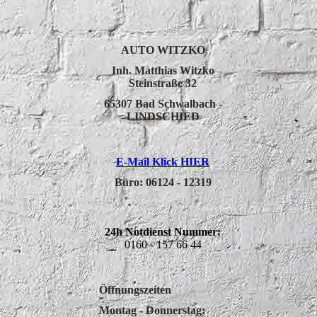
AUTO WITZKO
Inh. Matthias Witzko
Steinstraße 32
65307 Bad Schwalbach -
LINDSCHIED
E-Mail Klick HIER
Büro:
06124 - 12319
24h Notdienst Nummer:
0160 - 157 66 44
Öffnungszeiten
Montag - Donnerstag: