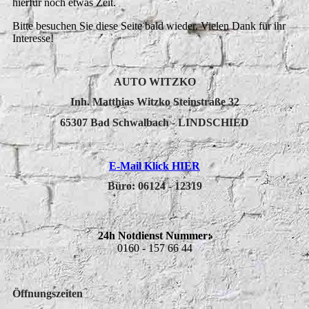
hierfür noch etwas Zeit.
Bitte besuchen Sie diese Seite bald wieder. Vielen Dank für ihr
Interesse!
AUTO WITZKO
Inh. Matthias Witzko Steinstraße 32
65307 Bad Schwalbach - LINDSCHIED
E-Mail Klick HIER
Büro:
06124 - 12319
24h Notdienst Nummer:
0160 - 157 66 44
Öffnungszeiten