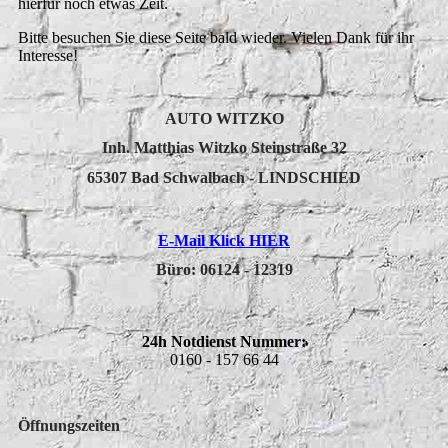
hierfür noch etwas Zeit.
Bitte besuchen Sie diese Seite bald wieder. Vielen Dank für ihr
Interesse!
AUTO WITZKO
Inh. Matthias Witzko Steinstraße 32
65307 Bad Schwalbach - LINDSCHIED
E-Mail Klick HIER
Büro:
06124 - 12319
24h Notdienst Nummer:
0160 - 157 66 44
Öffnungszeiten